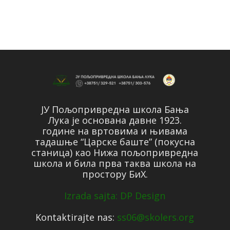
ЈУ Пољопривредна школа Бања
Лука је основана давне 1923.
године на вртовима и њивама
тадашње “Царске баште” (покусна
станица) као Нижа пољопривредна
школа и била прва таква школа на
простору БиХ.
Izrada sajta: DP Design
Kontaktirajte nas:
ss06@skolers.org