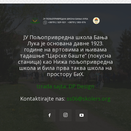
ЈУ Пољопривредна школа Бања
Лука је основана давне 1923.
године на вртовима и њивама
тадашње “Царске баште” (покусна
станица) као Нижа пољопривредна
школа и била прва таква школа на
простору БиХ.
Izrada sajta: DP Design
Kontaktirajte nas:
ss06@skolers.org