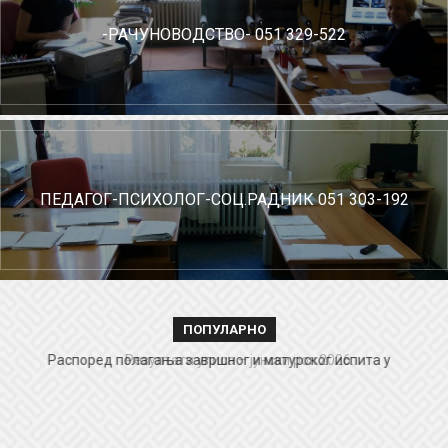
-РАЧУНОВОДСТВО- 051 329-522
ПЕДАГОГ-ПСИХОЛОГ-СОЦ.РАДНИК 051 303-192
ПОПУЛАРНО
Распоред полагања завршног и матурског испита у
Резултати уписа – јунски рок 2026.
августовском испитном року у школској 2025/26. години