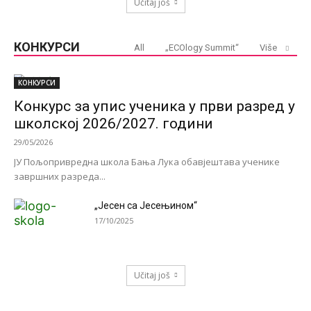
Učitaj još
КОНКУРСИ
All
„ECOlogy Summit“
Više
КОНКУРСИ
Конкурс за упис ученика у први разред у
школској 2026/2027. години
29/05/2026
ЈУ Пољопривредна школа Бања Лука обавјештава ученике
завршних разреда...
„Јесен са Јесењином“
17/10/2025
Učitaj još