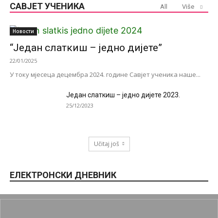
САВЈЕТ УЧЕНИКА
All
Više
Новости
“Један слаткиш – једно дијете”
22/01/2025
У току мјесеца децембра 2024. године Савјет ученика наше...
Један слаткиш – једно дијете 2023.
25/12/2023
Učitaj još
ЕЛЕКТРОНСКИ ДНЕВНИК