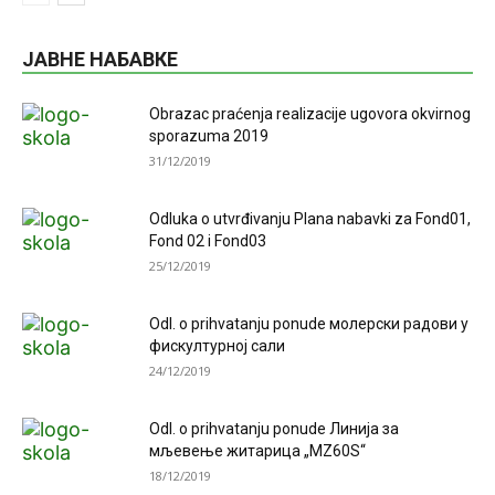
ЈАВНЕ НАБАВКЕ
Obrazac praćenja realizacije ugovora okvirnog
sporazuma 2019
31/12/2019
Odluka o utvrđivanju Plana nabavki za Fond01,
Fond 02 i Fond03
25/12/2019
Odl. o prihvatanju ponude молерски радови у
фискултурној сали
24/12/2019
Odl. o prihvatanju ponude Линија за
мљевење житарица „MZ60S“
18/12/2019