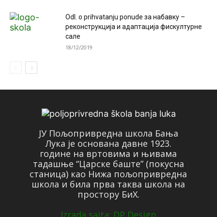
Odl. o prihvatanju ponude за набавку –
реконструкција и адаптација фискултурне
сале
18/12/2019
ЈУ Пољопривредна школа Бања
Лука је основана давне 1923.
године на вртовима и њивама
тадашње “Царске баште” (покусна
станица) као Нижа пољопривредна
школа и била прва таква школа на
простору БиХ.
Izrada sajta: DP Design