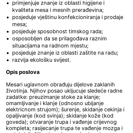
primjenjuje znanje iz oblasti higijene i
kvaliteta mesa i mesnih prerađevina;
posjeduje vještinu konfekcioniranja i prodaje
mesa;
posjeduje sposobnost timskog rada;
osposobljen da se prilagođava raznim
situacijama na radnom mjestu;
posjeduje znanje iz oblasti zaštite na radu;
razvija ekološku svijest.
Opis poslova
Mesari uglavnom obrađuju dijelove zaklanih
životinja. Njihov posao ukljucuje sledeće radne
zadatke: preuzimanje stoke za klanje;
omamljivanje i klanje (odnosno ubijanje
elektricnom strujom); šurenje, skidanje cekinja i
opaljivanje (kod svinja); skidanje kože (kod
goveda); otvaranje trupa i vađenje crijevnog
kompleta; rasijecanje trupa te vađenje mozga i