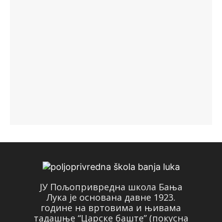
ЈУ Пољопривредна школа Бања
Лука је основана давне 1923.
године на вртовима и њивама
тадашње “Царске баште” (покусна