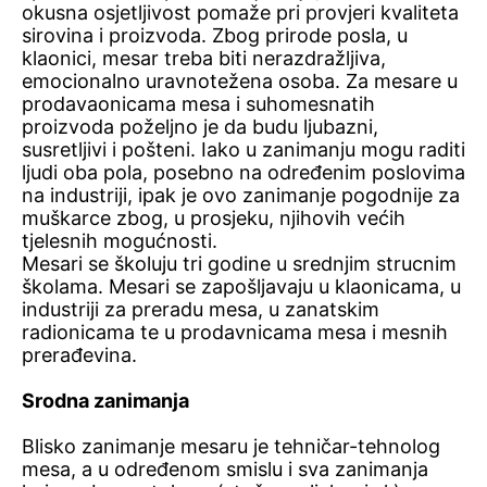
okusna osjetljivost pomaže pri provjeri kvaliteta
sirovina i proizvoda. Zbog prirode posla, u
klaonici, mesar treba biti nerazdražljiva,
emocionalno uravnotežena osoba. Za mesare u
prodavaonicama mesa i suhomesnatih
proizvoda poželjno je da budu ljubazni,
susretljivi i pošteni. Iako u zanimanju mogu raditi
ljudi oba pola, posebno na određenim poslovima
na industriji, ipak je ovo zanimanje pogodnije za
muškarce zbog, u prosjeku, njihovih većih
tjelesnih mogućnosti.
Mesari se školuju tri godine u srednjim strucnim
školama. Mesari se zapošljavaju u klaonicama, u
industriji za preradu mesa, u zanatskim
radionicama te u prodavnicama mesa i mesnih
prerađevina.
Srodna zanimanja
Blisko zanimanje mesaru je tehničar-tehnolog
mesa, a u određenom smislu i sva zanimanja