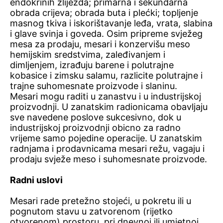
endokrinih žlijezda; primarna i sekundarna
obrada crijeva; obrada buta i plećki; topljenje
masnog tkiva i iskorištavanje leđa, vrata, slabina
i glave svinja i goveda. Osim pripreme svježeg
mesa za prodaju, mesari i konzervišu meso
hemijskim sredstvima, zaleđivanjem i
dimljenjem, izrađuju barene i polutrajne
kobasice i zimsku salamu, razlicite polutrajne i
trajne suhomesnate proizvode i slaninu.
Mesari mogu raditi u zanastvu i u industrijskoj
proizvodnji. U zanatskim radionicama obavljaju
sve navedene poslove sukcesivno, dok u
industrijskoj proizvodnji obicno za radno
vrijeme samo pojedine operacije. U zanatskim
radnjama i prodavnicama mesari režu, vagaju i
prodaju svježe meso i suhomesnate proizvode.
Radni uslovi
Mesari rade pretežno stojeći, u pokretu ili u
pognutom stavu u zatvorenom (rijetko
otvorenom) prostoru, pri dnevnoj ili umjetnoj