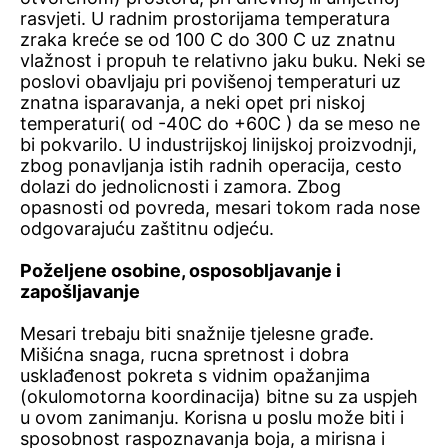
rasvjeti. U radnim prostorijama temperatura
zraka kreće se od 100 C do 300 C uz znatnu
vlažnost i propuh te relativno jaku buku. Neki se
poslovi obavljaju pri povišenoj temperaturi uz
znatna isparavanja, a neki opet pri niskoj
temperaturi( od -40C do +60C ) da se meso ne
bi pokvarilo. U industrijskoj linijskoj proizvodnji,
zbog ponavljanja istih radnih operacija, cesto
dolazi do jednolicnosti i zamora. Zbog
opasnosti od povreda, mesari tokom rada nose
odgovarajuću zaštitnu odjeću.
Poželjene osobine, osposobljavanje i
zapošljavanje
Mesari trebaju biti snažnije tjelesne građe.
Mišićna snaga, rucna spretnost i dobra
usklađenost pokreta s vidnim opažanjima
(okulomotorna koordinacija) bitne su za uspjeh
u ovom zanimanju. Korisna u poslu može biti i
sposobnost raspoznavanja boja, a mirisna i