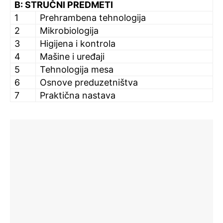
B: STRUČNI PREDMETI
1
Prehrambena tehnologija
2
Mikrobiologija
3
Higijena i kontrola
4
Mašine i uređaji
5
Tehnologija mesa
6
Osnove preduzetništva
7
Praktična nastava