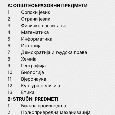
А: ОПШТЕОБРАЗОВНИ ПРЕДМЕТИ
1
Српски језик
2
Страни језик
3
Физичко васпитање
4
Математика
5
Информатика
6
Историја
7
Демократија и људска права
8
Хемија
9
Географија
10
Биологија
11
Вјеронаука
12
Култура религија
13
Етика
B: STRUČNI PREDMETI
1
Биљна производња
2
Пољопривредна механизација