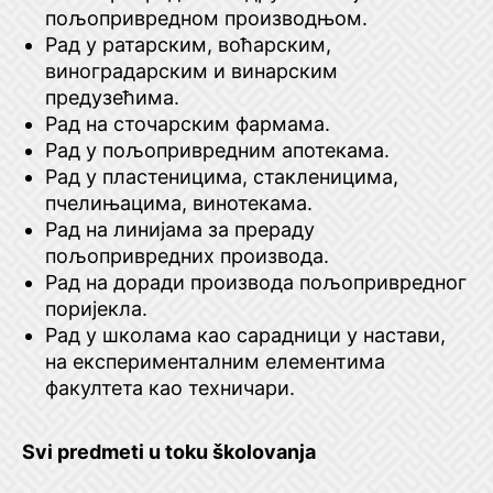
пољопривредном производњом.
Рад у ратарским, воћарским,
виноградарским и винарским
предузећима.
Рад на сточарским фармама.
Рад у пољопривредним апотекама.
Рад у пластеницима, стакленицима,
пчелињацима, винотекама.
Рад на линијама за прераду
пољопривредних производа.
Рад на доради производа пољопривредног
поријекла.
Рад у школама као сарадници у настави,
на експерименталним елементима
факултета као техничари.
Svi predmeti u toku školovanja