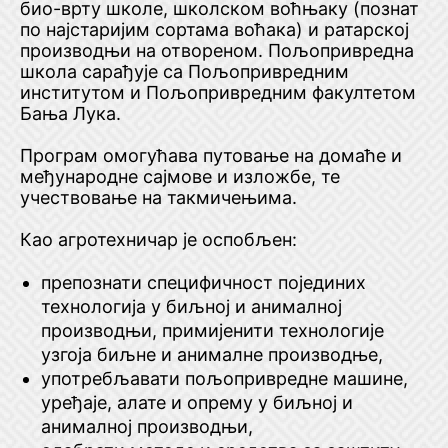
био-врту школе, школском воћњаку (познат
по најстаријим сортама воћака) и ратарској
производњи на отвореном. Пољопривредна
школа сарађује са Пољопривредним
институтом и Пољопривредним факултетом
Бања Лука.
Програм омогућава путовање на домаће и
међународне сајмове и изложбе, те
учествовање на такмичењима.
Као агротехничар је оспобљен:
препознати специфичност појединих
технологија у биљној и анималној
производњи, примијенити технологије
узгоја биљне и анималне производње,
употребљавати пољопривредне машине,
уређаје, алате и опрему у биљној и
анималној производњи,