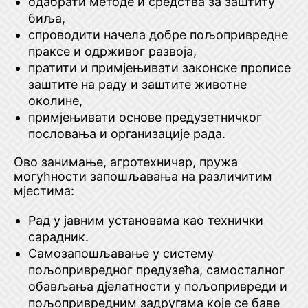
одабрати методе и средства за заштиту
биља,
спроводити начела добре пољопривредне
праксе и одрживог развоја,
пратити и примјењивати законске прописе
заштите на раду и заштите животне
околине,
примјењивати основе предузетничког
пословања и организације рада.
Ово занимање, агротехничар, пружа
могућности запошљавања на различитим
мјестима:
Рад у јавним установама као технички
сарадник.
Самозапошљавање у систему
пољопривредног предузећа, самосталног
обављања дјелатности у пољопривреди и
пољопривредним задругама које се баве