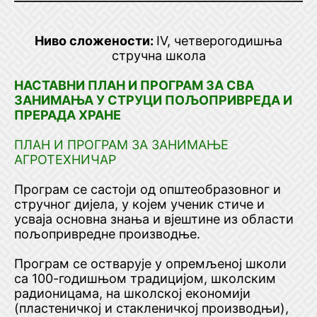
Ниво сложености:
IV, четверогодишња
стручна школа
НАСТАВНИ ПЛАН И ПРОГРАМ ЗА СВА
ЗАНИМАЊА У СТРУЦИ ПОЉОПРИВРЕДА И
ПРЕРАДА ХРАНЕ
ПЛАН И ПРОГРАМ ЗА ЗАНИМАЊЕ
АГРОТЕХНИЧАР
Програм се састоји од општеобразовног и
стручног дијела, у којем ученик стиче и
усваја основна знања и вјештине из области
пољопривредне производње.
Програм се остварује у опремљеној школи
са 100-годишњом традицијом, школским
радионицама, на школској економији
(пластеничкој и стакленичкој производњи),