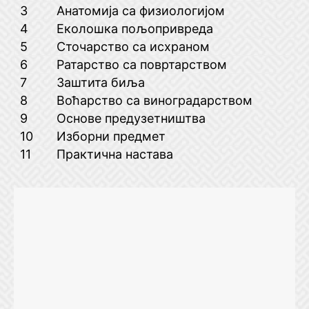
3
Анатомија са физиологијом
4
Еколошка пољопривреда
5
Сточарство са исхраном
6
Ратарство са повртарством
7
Заштита биља
8
Воћарство са виноградарством
9
Основе предузетништва
10
Изборни предмет
11
Практична настава