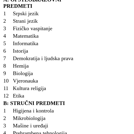
PREDMETI
1
Srpski jezik
2
Strani jezik
3
Fizičko vaspitanje
4
Matematika
5
Informatika
6
Istorija
7
Demokratija i ljudska prava
8
Hemija
9
Biologija
10
Vjeronauka
11
Kultura religija
12
Etika
B: STRUČNI PREDMETI
1
Higijena i kontrola
2
Mikrobiologija
3
Mašine i uređaji
4
Prehrambena tehnologija