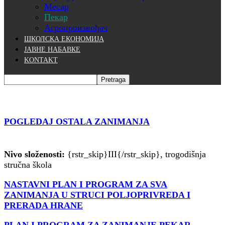
Месар
Пекар
Агропроизвођач
ШКОЛСКА ЕКОНОМИЈА
ЈАВНЕ НАБАВКЕ
KONTAKT
POGLEDAJ OSTALA ZANIMANJA
Nivo složenosti:
{rstr_skip}III{/rstr_skip}, trogodišnja
stručna škola
NASTAVNI PLAN I PROGRAM ZA SVA
ZANIMANJA U STRUCI POLJOPRIVREDA I
PRERADA HRANE