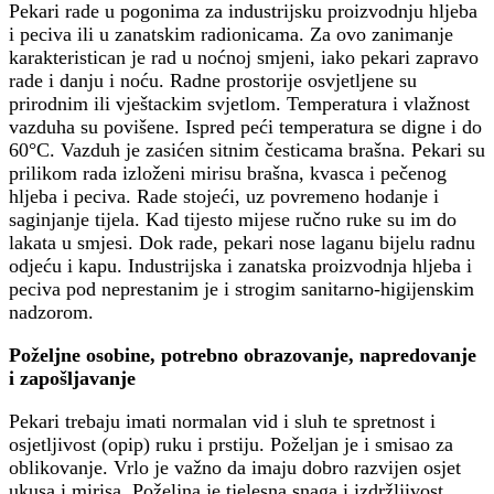
Pekari rade u pogonima za industrijsku proizvodnju hljeba
i peciva ili u zanatskim radionicama. Za ovo zanimanje
karakteristican je rad u noćnoj smjeni, iako pekari zapravo
rade i danju i noću. Radne prostorije osvjetljene su
prirodnim ili vještackim svjetlom. Temperatura i vlažnost
vazduha su povišene. Ispred peći temperatura se digne i do
60°C. Vazduh je zasićen sitnim česticama brašna. Pekari su
prilikom rada izloženi mirisu brašna, kvasca i pečenog
hljeba i peciva. Rade stojeći, uz povremeno hodanje i
saginjanje tijela. Kad tijesto mijese ručno ruke su im do
lakata u smjesi. Dok rade, pekari nose laganu bijelu radnu
odjeću i kapu. Industrijska i zanatska proizvodnja hljeba i
peciva pod neprestanim je i strogim sanitarno-higijenskim
nadzorom.
Poželjne osobine, potrebno obrazovanje, napredovanje
i zapošljavanje
Pekari trebaju imati normalan vid i sluh te spretnost i
osjetljivost (opip) ruku i prstiju. Poželjan je i smisao za
oblikovanje. Vrlo je važno da imaju dobro razvijen osjet
ukusa i mirisa. Poželjna je tjelesna snaga i izdržljivost.