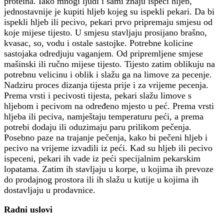
proteina. Iako mnogi ljudi i sami znaju ispeći hljeb,
jednostavnije je kupiti hljeb kojeg su ispekli pekari. Da bi
ispekli hljeb ili pecivo, pekari prvo pripremaju smjesu od
koje mijese tijesto. U smjesu stavljaju prosijano brašno,
kvasac, so, vodu i ostale sastojke. Potrebne kolicine
sastojaka odredjuju vaganjem. Od pripremljene smjese
mašinski ili ručno mijese tijesto. Tijesto zatim oblikuju na
potrebnu velicinu i oblik i slažu ga na limove za pecenje.
Nadziru proces dizanja tijesta prije i za vrijeme pecenja.
Prema vrsti i pecivosti tijesta, pekari slažu limove s
hljebom i pecivom na određeno mjesto u peć. Prema vrsti
hljeba ili peciva, namještaju temperaturu peći, a prema
potrebi dodaju ili oduzimaju paru prilikom pečenja.
Posebno paze na trajanje pečenja, kako bi pečeni hljeb i
pecivo na vrijeme izvadili iz peći. Kad su hljeb ili pecivo
ispeceni, pekari ih vade iz peći specijalnim pekarskim
lopatama. Zatim ih stavljaju u korpe, u kojima ih prevoze
do prodajnog prostora ili ih slažu u kutije u kojima ih
dostavljaju u prodavnice.
Radni uslovi