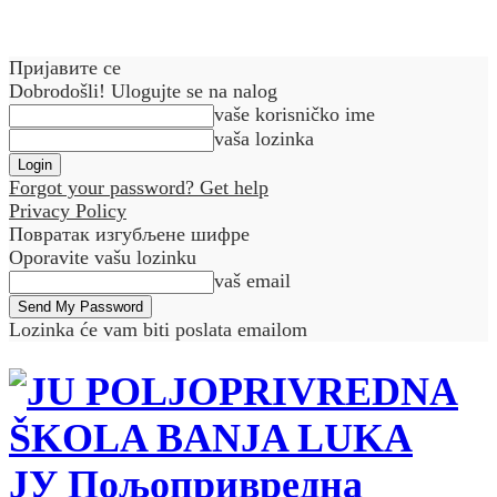
Пријавите се
Dobrodošli! Ulogujte se na nalog
vaše korisničko ime
vaša lozinka
Forgot your password? Get help
Privacy Policy
Повратак изгубљене шифре
Oporavite vašu lozinku
vaš email
Lozinka će vam biti poslata emailom
ЈУ Пољопривредна