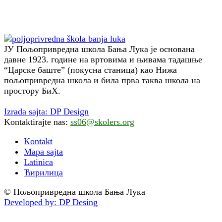
ЈУ Пољопривредна школа Бања Лука је основана
давне 1923. године на вртовима и њивама тадашње
“Царске баште” (покусна станица) као Нижа
пољопривредна школа и била прва таква школа на
простору БиХ.
Izrada sajta: DP Design
Kontaktirajte nas:
ss06@skolers.org
Kontakt
Mapa sajta
Latinica
Ћирилица
© Пољопривредна школа Бања Лука
Developed by: DP Desing