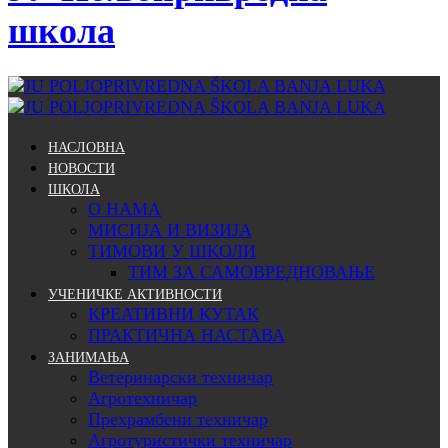
школа
НАСЛОВНА
НОВОСТИ
ШКОЛА
О НАМА
МИСИЈА И ВИЗИЈА
ТИМОВИ У ШКОЛИ
ТИМ ЗА САМОВРЕДНОВАЊЕ
УЧЕНИЧКЕ АКТИВНОСТИ
КРЕАТИВНИ КУТАК
ПРАКТИЧНА НАСТАВА
ЗАНИМАЊА
Ветеринарски техничар
Агротехничар
Прехрамбени техничар
Агротуристички техничар