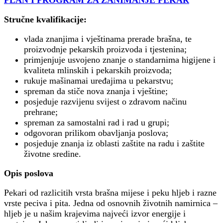
PLAN I PROGRAM ZA ZANIMANJE PEKAR
Stručne kvalifikacije:
vlada znanjima i vještinama prerade brašna, te
proizvodnje pekarskih proizvoda i tjestenina;
primjenjuje usvojeno znanje o standarnima higijene i
kvaliteta mlinskih i pekarskih proizvoda;
rukuje mašinamai uređajima u pekarstvu;
spreman da stiče nova znanja i vještine;
posjeduje razvijenu svijest o zdravom načinu
prehrane;
spreman za samostalni rad i rad u grupi;
odgovoran prilikom obavljanja poslova;
posjeduje znanja iz oblasti zaštite na radu i zaštite
životne sredine.
Opis poslova
Pekari od razlicitih vrsta brašna mijese i peku hljeb i razne
vrste peciva i pita. Jedna od osnovnih životnih namirnica –
hljeb je u našim krajevima najveći izvor energije i