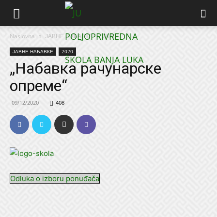
Naslovna
ЈАВНЕ НАБАВКЕ
2020
ЈАВНЕ НАБАВКЕ
2020
„Набавка рачунарске
опреме“
09/12/2020
408
Odluka o izboru ponuđača