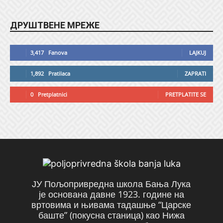
ДРУШТВЕНЕ МРЕЖЕ
3,417
Fanova
LAJKUJ
1,892
Pratilaca
ZAPRATI
0
Pretplatnici
PRETPLATITE SE
ЈУ Пољопривредна школа Бања Лука
је основана давне 1923. године на
вртовима и њивама тадашње “Царске
баште” (покусна станица) као Нижа