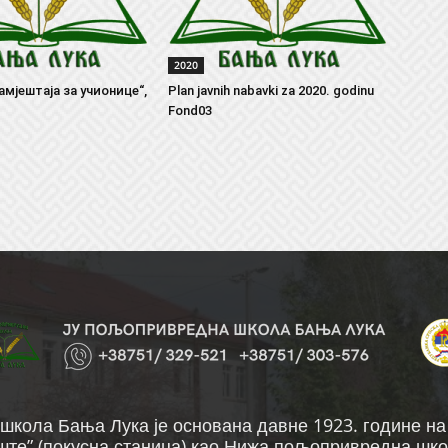
2020
амјештаја за учионице“,
Plan javnih nabavki za 2020. godinu
Fond03
кола Бања Лука је основана давне 1923. године н
те” (покусна станица) као Нижа пољопривредна шко