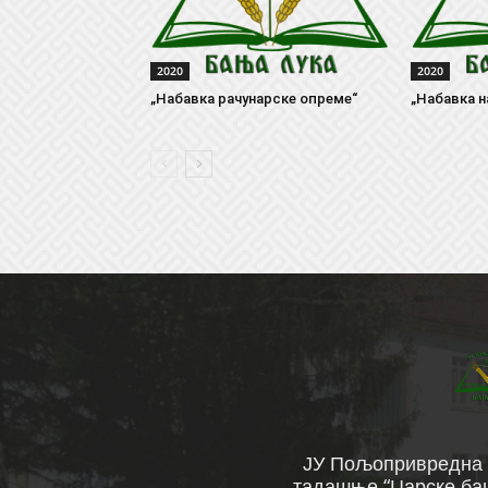
2020
2020
„Набавка рачунарске опреме“
„Набавка н
ЈУ Пољопривредна ш
тадашње “Царске баш