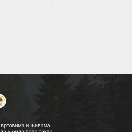
а вртовима и њивама
ла и била прва таква