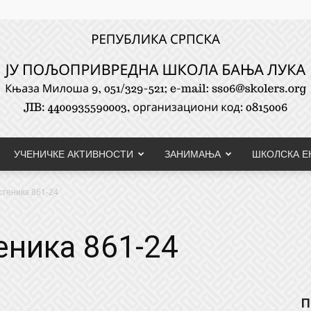
УЧЕНИЧКЕ АКТИВНОСТИ
ЗАНИМАЊА
ШКОЛСКА Е
ЈУ
стеника 861-24
еника 861-24
Пољопривредна
П