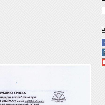
школа
Д