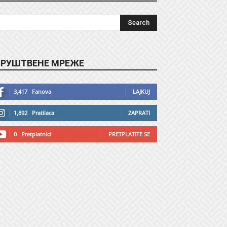
РУШТВЕНЕ МРЕЖЕ
3,417
Fanova
LAJKUJ
1,892
Pratilaca
ZAPRATI
0
Pretplatnici
PRETPLATITE SE