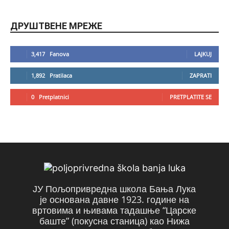
ДРУШТВЕНЕ МРЕЖЕ
3,417
Fanova
LAJKUJ
1,892
Pratilaca
ZAPRATI
0
Pretplatnici
PRETPLATITE SE
ЈУ Пољопривредна школа Бања Лука
је основана давне 1923. године на
вртовима и њивама тадашње “Царске
баште” (покусна станица) као Нижа