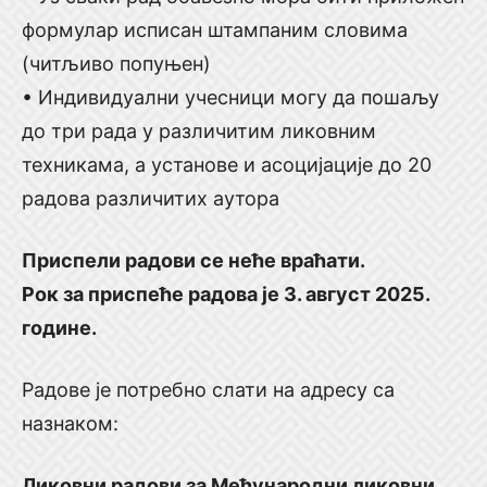
формулар исписан штампаним словима
(читљиво попуњен)
• Индивидуални учесници могу да пошаљу
до три рада у различитим ликовним
техникама, а установе и асоцијације до 20
радова различитих аутора
Приспели радови се неће враћати.
Рок за приспеће радова је 3. август 2025.
године.
Радове је потребно слати на адресу са
назнаком:
Ликовни радови за Међународни ликовни