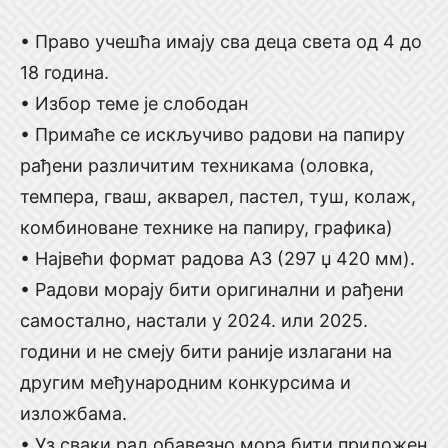
• Право учешћа имају сва деца света од 4 до
18 година.
• Избор теме је слободан
• Примаће се искључиво радови на папиру
рађени различитим техникама (оловка,
темпера, гваш, акварел, пастел, туш, колаж,
комбиноване технике на папиру, графика)
• Највећи формат радова А3 (297 џ 420 мм).
• Радови морају бити оригинални и рађени
самостално, настали у 2024. или 2025.
години и не смеју бити раније излагани на
другим међународним конкурсима и
изложбама.
• Уз сваки рад обавезно мора бити приложен