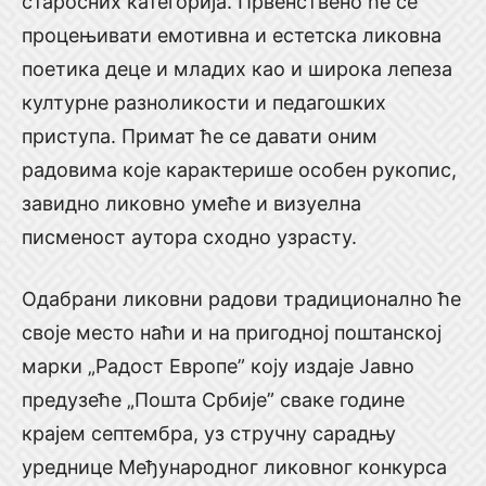
старосних категорија. Првенствено ће се
процењивати емотивна и естетска ликовна
поетика деце и младих као и широка лепеза
културне разноликости и педагошких
приступа. Примат ће се давати оним
радовима које карактерише особен рукопис,
завидно ликовно умеће и визуелна
писменост аутора сходно узрасту.
Одабрани ликовни радови традиционално ће
своје место наћи и на пригодној поштанској
марки „Радост Европе” коју издаје Јавно
предузеће „Пошта Србије” сваке године
крајем септембра, уз стручну сарадњу
уреднице Међународног ликовног конкурса