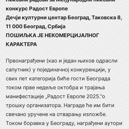
конкурс Радост Европе
Дечји културни центар Београд, Таковска 8,
11 000 Београд, Србија
ПОШИЉКА ЈЕ НЕКОМЕРЦИЈАЛНОГ
КАРАКТЕРА
Првонаграђени (као и један њихов одрасли
сапутник) у појединачној конкуренцији, у
свих пет категорија биће гости Београда
током прве недеље октобра и трајања
манифестације „Радост Европе 2025.”о
трошку организатора. Награде ће им бити
свечано уручене на отварању изложбе.
Током боравка у Београду, награђени аутори