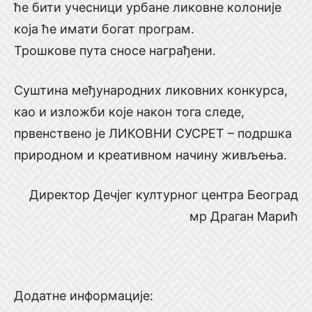
ће бити учесници урбане ликовне колоније
која ће имати богат програм.
Трошкове пута сносе награђени.
Суштина међународних ликовних конкурса,
као и изложби које након тога следе,
првенствено је ЛИКОВНИ СУСРЕТ – подршка
природном и креативном начину живљења.
Директор Дечјег културног центра Београд
мр Драган Марић
Додатне информације: