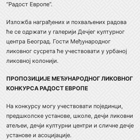
“Радост Европе”.
Изложба награђених и похваљених радова
ће се одржати у галерији Дечјег културног
центра Београд. Гости Међународног
ликовног сусрета ће учествовати у урбаној
ликовној колонији.
ПРОПОЗИЦИЈЕ МЕЂУНАРОДНОГ ЛИКОВНОГ
КОНКУРСА РАДОСТ ЕВРОПЕ
На конкурсу могу учествовати појединци,
предшколске установе, школе, дечји ликовни
атељеи, дечји културни центри и сличне дечје
установе и асоцијације.