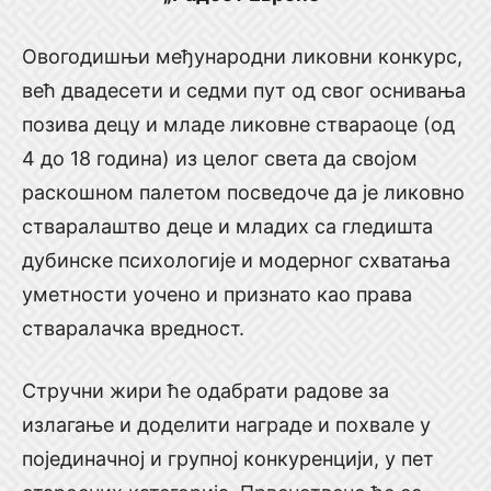
Овогодишњи међународни ликовни конкурс,
већ двадесети и седми пут од свог оснивања
позива децу и младе ликовне ствараоце (од
4 до 18 година) из целог света да својом
раскошном палетом посведоче да је ликовно
стваралаштво деце и младих са гледишта
дубинске психологије и модерног схватања
уметности уочено и признато као права
стваралачка вредност.
Стручни жири ће одабрати радове за
излагање и доделити награде и похвале у
појединачној и групној конкуренцији, у пет