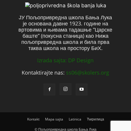
ЈУ Пољопривредна школа Бања Лука
је основана давне 1923. године на
вртовима и њивама тадашње “Царске
баште” (покусна станица) као Нижа
пољопривредна школа и била прва
таква школа на простору БиХ.
Izrada sajta: DP Design
Kontaktirajte nas:
ss06@skolers.org
Kontakt
Mapa sajta
Latinica
Ћирилица
© Пољопривредна школа Бања Лука