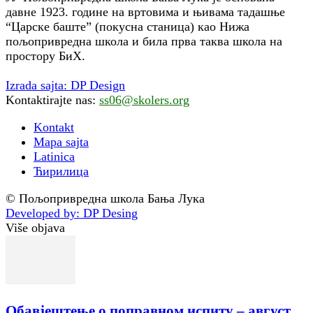
давне 1923. године на вртовима и њивама тадашње
“Царске баште” (покусна станица) као Нижа
пољопривредна школа и била прва таква школа на
простору БиХ.
Izrada sajta: DP Design
Kontaktirajte nas:
ss06@skolers.org
Kontakt
Mapa sajta
Latinica
Ћирилица
© Пољопривредна школа Бања Лука
Developed by: DP Desing
Više objava
Обавјештење о поправном испиту – август