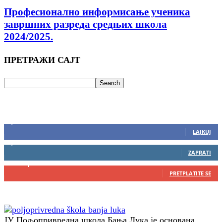
Професионално информисање ученикa
завршних разреда средњих школа
2024/2025.
ПРЕТРАЖИ САЈТ
ДРУШТВЕНЕ МРЕЖЕ
3,417
Fanova
LAJKUJ
1,892
Pratilaca
ZAPRATI
0
Pretplatnici
PRETPLATITE SE
ЈУ Пољопривредна школа Бања Лука је основана