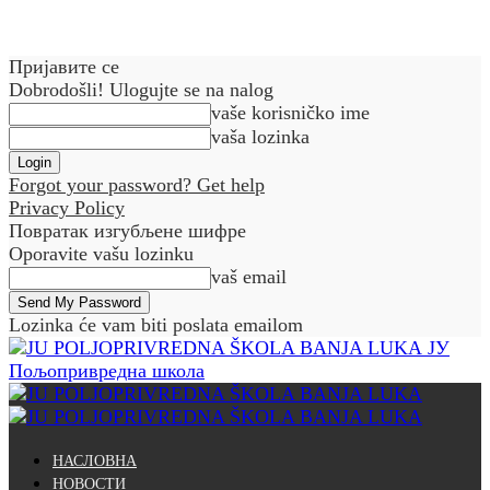
Пријавите се
Dobrodošli! Ulogujte se na nalog
vaše korisničko ime
vaša lozinka
Forgot your password? Get help
Privacy Policy
Повратак изгубљене шифре
Oporavite vašu lozinku
vaš email
Lozinka će vam biti poslata emailom
ЈУ
Пољопривредна школа
НАСЛОВНА
НОВОСТИ