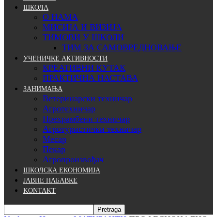
ШКОЛА
О НАМА
МИСИЈА И ВИЗИЈА
ТИМОВИ У ШКОЛИ
ТИМ ЗА САМОВРЕДНОВАЊЕ
УЧЕНИЧКЕ АКТИВНОСТИ
КРЕАТИВНИ КУТАК
ПРАКТИЧНА НАСТАВА
ЗАНИМАЊА
Ветеринарски техничар
Агротехничар
Прехрамбени техничар
Агротуристички техничар
Месар
Пекар
Агропроизвођач
ШКОЛСКА ЕКОНОМИЈА
ЈАВНЕ НАБАВКЕ
KONTAKT