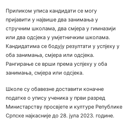
Приликом уписа кандидати се могу
пријавити у највише два занимања у
стручним школама, два смјера у гимназији
или два одсјека у умјетничким школама.
Кандидатима се бодују резултати у успјеху у
оба занимања, смјера или одсјека.
Рангирање се врши према успјеху у оба
занимања, смјера или одсјека.
Школе су обавезне доставити коначне
податке о упису ученика у први разред
Министарству просвјете и културе Републике
Српске најкасније до 28. јула 2023. године.