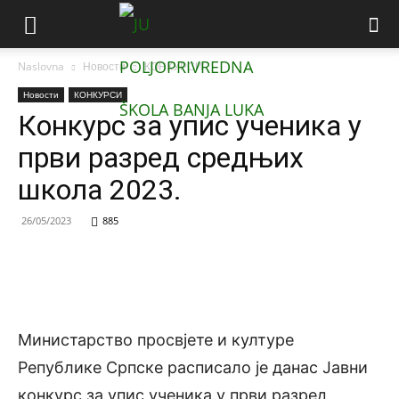
Naslovna
Новости
КОНКУРСИ
Новости
КОНКУРСИ
Конкурс за упис ученика у
први разред средњих
школа 2023.
26/05/2023
885
​Министарство просвјете и културе
Републике Српске расписало је данас Јавни
конкурс за упис ученика у први разред