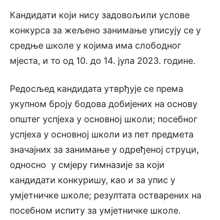
Кандидати који нису задовољили услове
конкурса за жељено занимање уписују се у
средње школе у којима има слободног
мјеста, и то од 10. до 14. јула 2023. године.
Редосљед кандидата утврђује се према
укупном броју бодова добијених на основу
општег успјеха у основној школи; посебног
успјеха у основној школи из пет предмета
значајних за занимање у одређеној струци,
односно у смјеру гимназије за који
кандидати конкуришу, као и за упис у
умјетничке школе; резултата остварених на
посебном испиту за умјетничке школе.