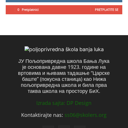
0
Pretplatnici
PRETPLATITE SE
ЈУ Пољопривредна школа Бања Лука
је основана давне 1923. године на
вртовима и њивама тадашње “Царске
баште” (покусна станица) као Нижа
пољопривредна школа и била прва
таква школа на простору БиХ.
Izrada sajta: DP Design
Kontaktirajte nas:
ss06@skolers.org