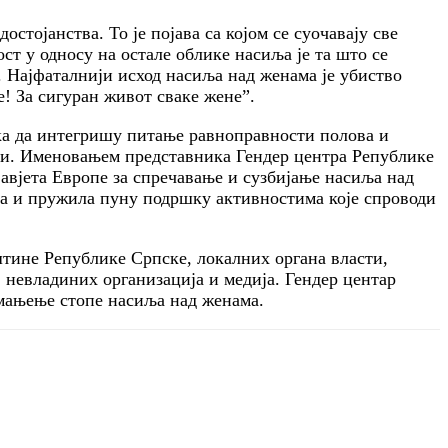
тојанства. То је појава са којом се суочавају све
ст у односу на остале облике насиља је та што се
м. Најфаталнији исход насиља над женама је убиство
! За сигуран живот сваке жене”.
ка да интегришу питање равноправности полова и
ници. Именовањем представника Гендер центра Републике
авјета Европе за спречавање и сузбијање насиља над
ма и пружила пуну подршку активностима које спроводи
тине Републике Српске, локалних органа власти,
, невладиних организација и медија. Гендер центар
смањење стопе насиља над женама.