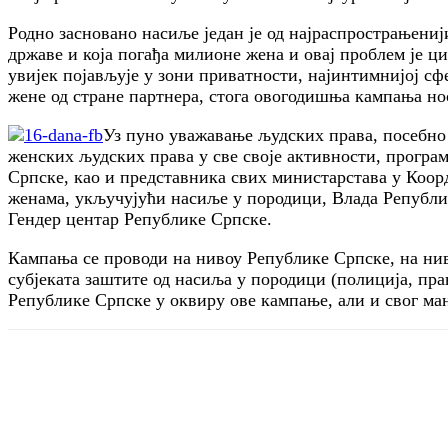
Родно засновано насиље један је од најраспрострањениј
државе и која погађа милионе жена и овај проблем је ц
увијек појављује у зони приватности, најинтимнијој сфе
жене од стране партнера, стога овогодишња кампања но
Уз пуно уважавање људских права, посебно
женских људских права у све своје активности, програ
Српске, као и представника свих министарстава у Коор
женама, укључујући насиље у породици, Влада Републи
Гендер центар Републике Српске.
Кампања се проводи на нивоу Републике Српске, на ни
субјеката заштите од насиља у породици (полиција, пра
Републике Српске у оквиру ове кампање, али и свог ма