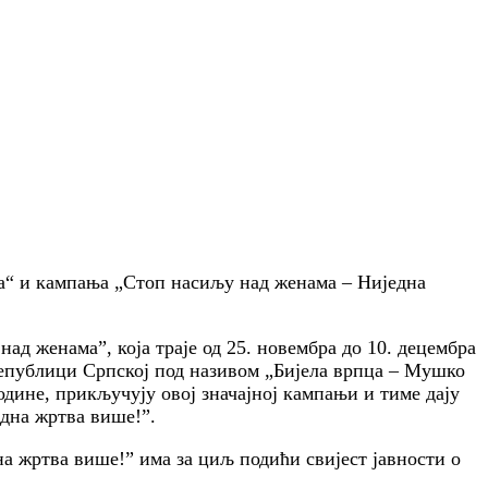
а“ и кампањa „Стоп насиљу над женама – Ниједна
д женама”, која траје од 25. новембра до 10. децембра
Републици Српској под називом „Бијела врпца – Мушко
дине, прикључују овој значајној кампањи и тиме дају
една жртва више!”.
а жртва више!” има за циљ подићи свијест јавности о