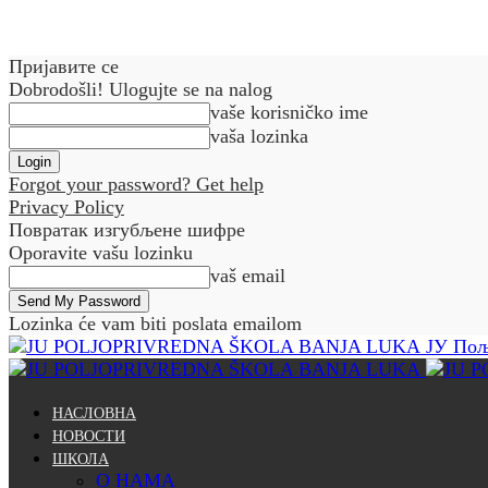
Пријавите се
Dobrodošli! Ulogujte se na nalog
vaše korisničko ime
vaša lozinka
Forgot your password? Get help
Privacy Policy
Повратак изгубљене шифре
Oporavite vašu lozinku
vaš email
Lozinka će vam biti poslata emailom
ЈУ Пољ
НАСЛОВНА
НОВОСТИ
ШКОЛА
О НАМА