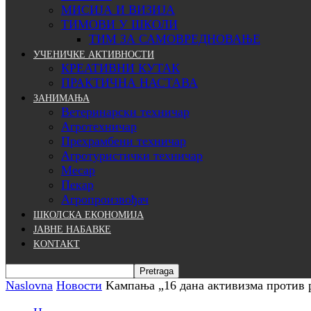
МИСИЈА И ВИЗИЈА
ТИМОВИ У ШКОЛИ
ТИМ ЗА САМОВРЕДНОВАЊЕ
УЧЕНИЧКЕ АКТИВНОСТИ
КРЕАТИВНИ КУТАК
ПРАКТИЧНА НАСТАВА
ЗАНИМАЊА
Ветеринарски техничар
Агротехничар
Прехрамбени техничар
Агротуристички техничар
Месар
Пекар
Агропроизвођач
ШКОЛСКА ЕКОНОМИЈА
ЈАВНЕ НАБАВКЕ
KONTAKT
Naslovna
Новости
Kампања „16 дана активизма против 