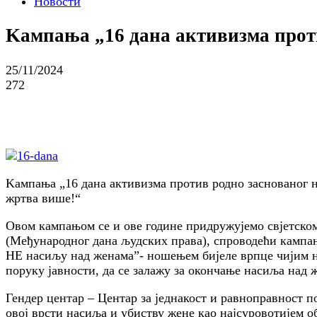
Новости
Kампања „16 дана активизма прот
25/11/2024
272
Kампања „16 дана активизма против родно заснованог 
жртва више!“
Овом кампањом се и ове године придружујемо свјетском
(Међународног дана људских права), спроводећи кампа
НЕ насиљу над женама”- ношењем бијеле врпце чијим но
поруку јавности, да се залажу за окончање насиља над
Гендер центар – Центар за једнакост и равноправност 
овој врсти насиља и убиству жене као најсуровотијем 