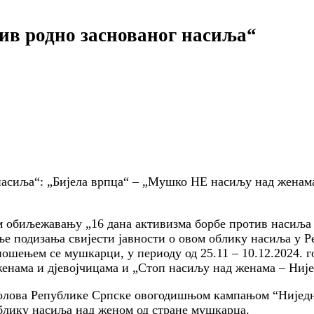
ив родно заснованог насиља“
насиља“: „Бијела врпца“ – „Мушко НЕ насиљу над женам
 обиљежавању „16 дана активизма борбе против насиља на
ње подизања свијести јавности о овом облику насиља у 
шењем се мушкарци, у периоду од 25.11 – 10.12.2024. го
 женама и дјевојчицама и „Стоп насиљу над женама – Ниј
полова Републике Српске овогодишњом кампањом “Ниједн
облику насиља над женом од стране мушкарца.