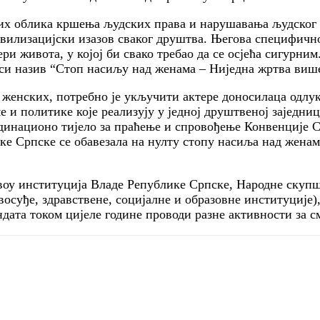
их облика кршења људских права и нарушавања људског дос
ивилизацијски изазов сваког друштва. Његова специфично
ри живота, у којој би свако требао да се осјећа сигурни
си назив “Стоп насиљу над женама – Ниједна жртва више
 женских, потребно је укључити актере доносилаца одлу
ме и политике које реализују у једној друштвеној зајед
динационо тијело за праћење и спровођење Конвенције С
ке Српске се обавезала на нулту стопу насиља над жена
воу институција Владе Републике Српске, Народне скупш
восуђе, здравствене, социјалне и образовне институције)
ндата током цијеле године проводи разне активности за 