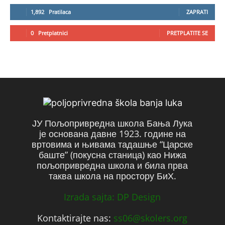
1,892
Pratilaca
ZAPRATI
0
Pretplatnici
PRETPLATITE SE
ЈУ Пољопривредна школа Бања Лука
је основана давне 1923. године на
вртовима и њивама тадашње “Царске
баште” (покусна станица) као Нижа
пољопривредна школа и била прва
таква школа на простору БиХ.
Izrada sajta: DP Design
Kontaktirajte nas:
ss06@skolers.org