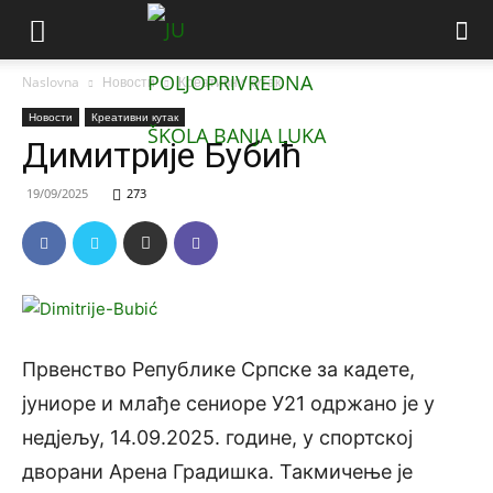
Naslovna
Новости
Креативни кутак
Новости
Креативни кутак
Димитрије Бубић
19/09/2025
273
Првенство Републике Српске за кадете,
јуниоре и млађе сениоре У21 одржано је у
недјељу, 14.09.2025. године, у спортској
дворани Арена Градишка. Такмичење је