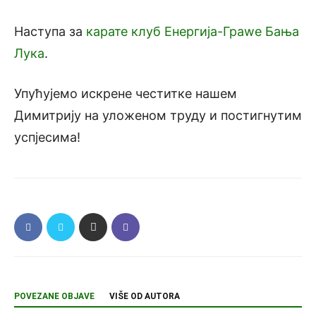
Наступа за
карате клуб Енергија-Граwе Бања
Лука
.
Упућујемо искрене честитке нашем
Димитрију на уложеном труду и постигнутим
успјесима!
POVEZANE OBJAVE
VIŠE OD AUTORA