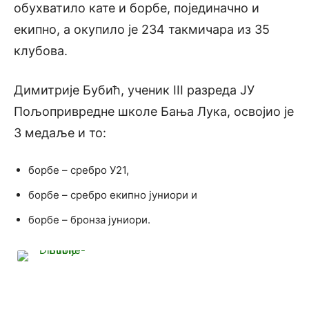
обухватило кате и борбе, појединачно и
екипно, а окупило је 234 такмичара из 35
клубова.
Димитрије Бубић, ученик III разреда ЈУ
Пољопривредне школе Бања Лука, освојио је
3 медаље и то:
борбе – сребро У21,
борбе – сребро екипно јуниори и
борбе – бронза јуниори.