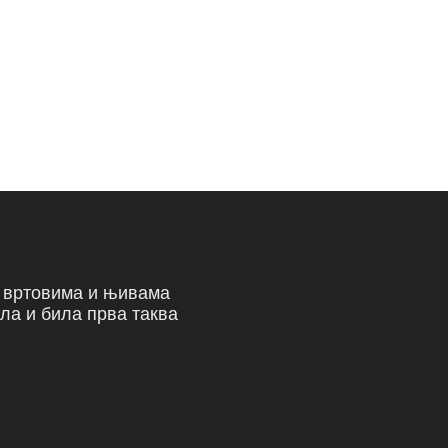
а вртовима и њивама
ла и била прва таква