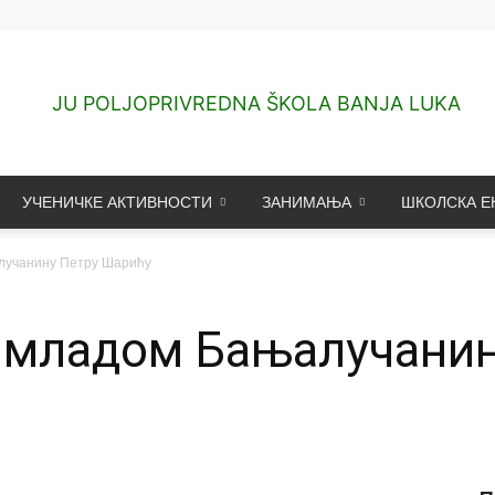
УЧЕНИЧКЕ АКТИВНОСТИ
ЗАНИМАЊА
ШКОЛСКА Е
ЈУ
лучанину Петру Шарићу
 младом Бањалучанин
Пољопривредна