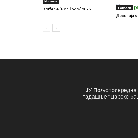
Новости
Новости
Druženje “Pod lipom” 2026.
Деценија о
ЈУ Пољопривредна ш
тадашње “Царске баш