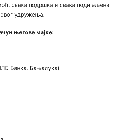
моћ, свака подршка и свака подијељена
з овог удружења.
ачун његове мајке:
НЛБ Банка, Бањалука)
ka