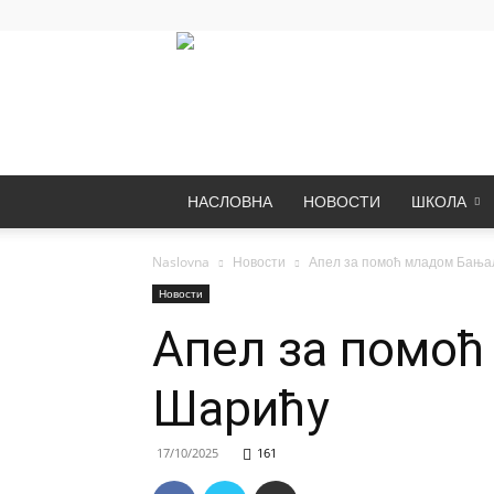
НАСЛОВНА
НОВОСТИ
ШКОЛА
Naslovna
Новости
Апел за помоћ младом Бања
Новости
Апел за помоћ
Шарићу
17/10/2025
161