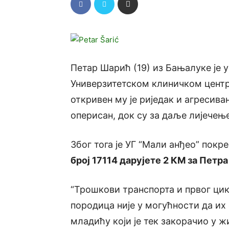
Петар Шарић (19) из Бањалуке је у
Универзитетском клиничком центр
откривен му је риједак и агресива
оперисан, док су за даље лијечењ
Због тога је УГ “Мали анђео” покр
број 17114 дарујете 2 КМ за Петр
“Трошкови транспорта и првог цик
породица није у могућности да и
младићу који је тек закорачио у ж