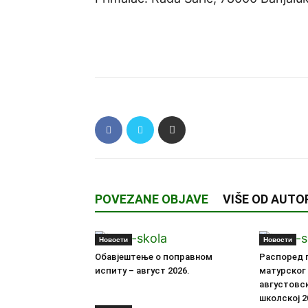
POVEZANE OBJAVE
VIŠE OD AUTO
Новости
Новости
Обавјештење о поправном
Распоред 
испиту – август 2026.
матурског 
августовс
школској 2