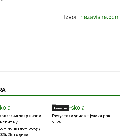
Izvor:
nezavisne.com
RA
Новости
полагања завршног и
Резултати уписа – јунски рок
испита у
2026.
ком испитном року у
025/26. години