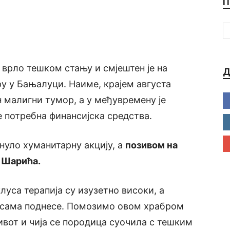
П
школа
 врло тешком стању и смјештен је на
Д
у у Бањалуци. Наиме, крајем августа
н малигни тумор, а у међувремену је
е потребна финансијска средства.
енуло хуманитарну акцију, а
позивом на
а Шарића.
луса терапија су изузетно високи, а
х сама поднесе. Помозимо овом храбром
ивот и чија се породица суочила с тешким