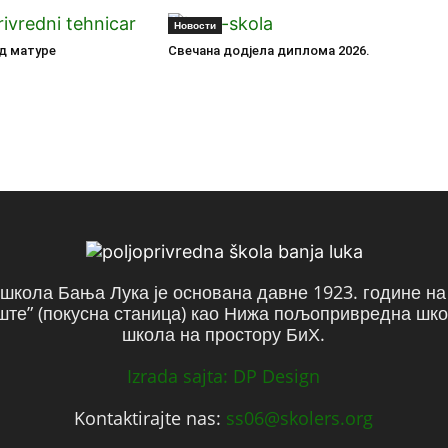
Новости
д матуре
Свечана додјела диплома 2026.
кола Бања Лука је основана давне 1923. године н
те” (покусна станица) као Нижа пољопривредна шко
школа на простору БиХ.
Izrada sajta: DP Design
Kontaktirajte nas:
ss06@skolers.org