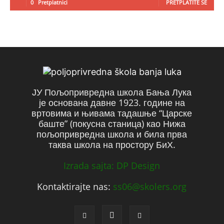
0
Pretplatnici
PRETPLATITE SE
ЈУ Пољопривредна школа Бања Лука
је основана давне 1923. године на
вртовима и њивама тадашње “Царске
баште” (покусна станица) као Нижа
пољопривредна школа и била прва
таква школа на простору БиХ.
Izrada sajta: DP Design
Kontaktirajte nas:
ss06@skolers.org